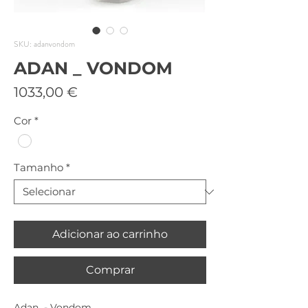
SKU: adanvondom
ADAN _ VONDOM
Preço
1033,00 €
Cor
*
Tamanho
*
Adicionar ao carrinho
Comprar
Adan - Vondom