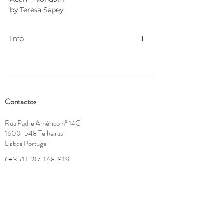
by Teresa Sapey
Info
Para mais informações contactar
geral@cenadarte.com
.
Contactos
Rua Padre Américo nº 14C
1600-548
Telheiras
Lisboa Portugal
(+351)
217 168 819
geral@cenadarte.com
Showroom - Horário de funcionamento:
Segunda a Sexta-feira
9h - 13:30h | 15h -18:30h