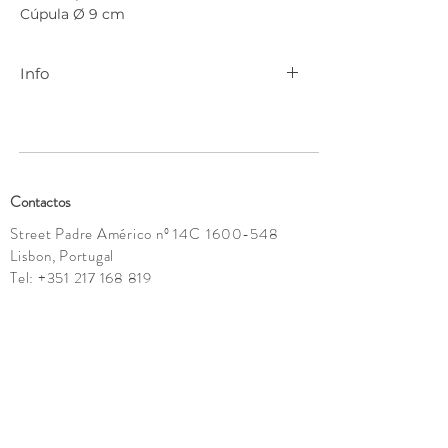
Cúpula Ø 9 cm
Info
Para mais informações contactar
geral@cenadarte.com
.
Contactos
Street Padre Américo nº 14C
1600-548
Lisbon, Portugal
Tel:
+351 217 168 819
geral@cenadarte.com
Showroom:
Tuesday - Saturday
10h - 13:30h | 15h -19h