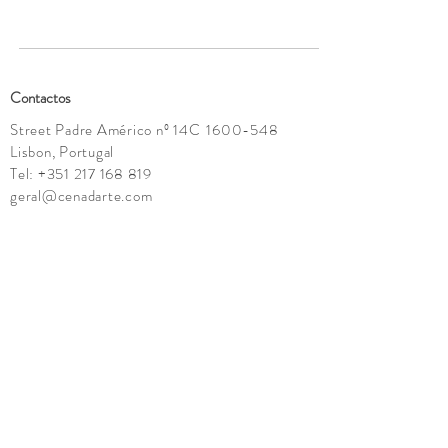
Para mais informações contactar
geral@cenadarte.com
.
Contactos
Street Padre Américo nº 14C
1600-548
Lisbon, Portugal
Tel:
+351 217 168 819
geral@cenadarte.com
Showroom:
Tuesday - Saturday
10h - 13:30h | 15h -19h
Do you wish to receive our novelties?
Email
Submit