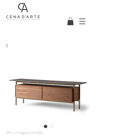
SKU: chicagopuntmobles