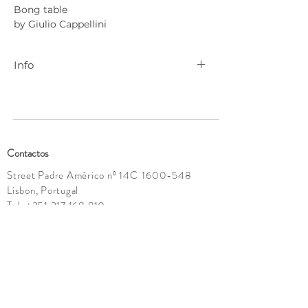
Bong table
by Giulio Cappellini
Info
Para mais informações contactar
geral@cenadarte.com
.
Contactos
Street Padre Américo nº 14C
1600-548
Lisbon, Portugal
Tel:
+351 217 168 819
geral@cenadarte.com
Showroom:
Tuesday - Saturday
10h - 13:30h | 15h -19h