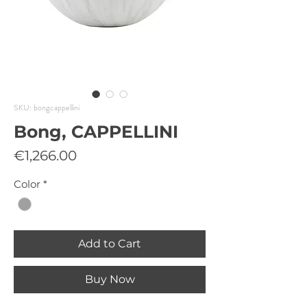
SKU: bongcappellini
Bong, CAPPELLINI
Price
€1,266.00
Color
*
Add to Cart
Buy Now