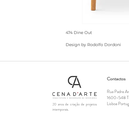
474 Dine Out
Design by Rodolfo Dordoni
Contactos
Rua Padre A
1600-548 Te
Lisboa Portug
20 anos de criação de projetos
intemporais.