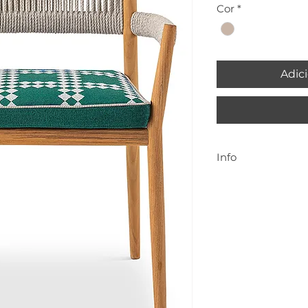
Cor
*
Adici
Info
Para mais inform
geral@cenadarte