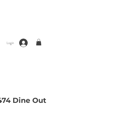
Login
74 Dine Out
ço