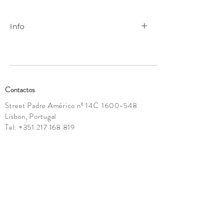
Info
Para mais informações contactar
geral@cenadarte.com
.
Contactos
Street Padre Américo nº 14C
1600-548
Lisbon, Portugal
Tel:
+351 217 168 819
geral@cenadarte.com
Showroom:
Tuesday - Saturday
10h - 13:30h | 15h -19h