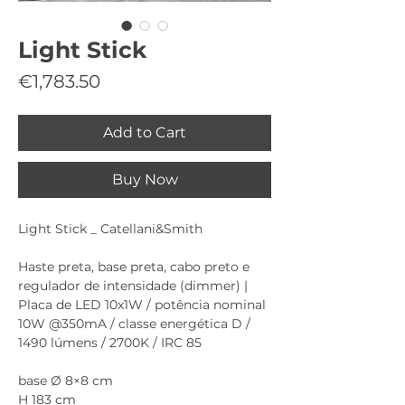
Light Stick
Price
€1,783.50
Add to Cart
Buy Now
Light Stick _ Catellani&Smith
Haste preta, base preta, cabo preto e
regulador de intensidade (dimmer) |
Placa de LED 10x1W / potência nominal
10W @350mA / classe energética D /
1490 lúmens / 2700K / IRC 85
base Ø 8×8 cm
H 183 cm