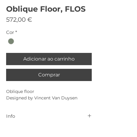
Oblique Floor, FLOS
Preço
572,00 €
Cor
*
Adicionar ao carrinho
Comprar
Oblique floor
Designed by Vincent Van Duysen
Info
Para mais informações contactar
geral@cenadarte.com
.