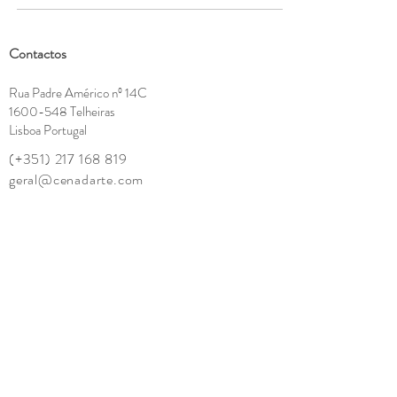
Contactos
Rua Padre Américo nº 14C
1600-548
Telheiras
Lisboa Portugal
(+351)
217 168 819
geral@cenadarte.com
Showroom - Horário de funcionamento:
Segunda a Sexta-feira
9h - 13:30h | 15h -18:30h
encerramos ao sábado, domingo e feriados
Desejo receber as novidades Cena d'Arte
Email